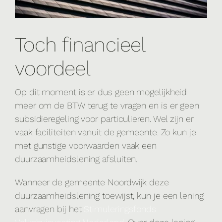
Toch financieel
voordeel
Op dit moment is er dus geen mogelijkheid
meer om de BTW terug te vragen en is er geen
subsidieregeling voor particulieren. Wel zijn er
vaak faciliteiten vanuit de gemeente. Zo kun je
met gunstige voorwaarden vaak een
duurzaamheidslening afsluiten.
Wanneer de gemeente Noordwijk deze
duurzaamheidslening toewijst, kun je een lening
aanvragen bij het
Stimuleringsfonds