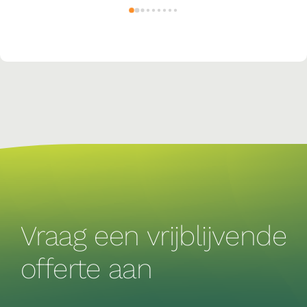
plekke te checken en zaken te 
1 
verduidelijken. De mannen die de 
installatie hebben uitgevoerd werkten 
laat 
snel en effectief en zeer netjes. Ik raad 
 
Tek Power dan ook van harte aan, het 
ijn 
was top.
d !
Vraag een vrijblijvende
offerte aan