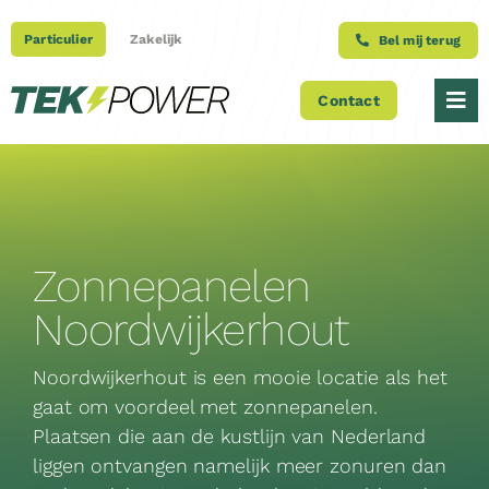
Ga
naar
Particulier
Zakelijk
Bel mij terug
inhoud
Contact
Tog
Nav
Over ons
Producten
Zonnepanelen
Projecten
Noordwijkerhout
Blog
Noordwijkerhout is een mooie locatie als het
gaat om voordeel met zonnepanelen.
Plaatsen die aan de kustlijn van Nederland
Onderhoudscontracten
liggen ontvangen namelijk meer zonuren dan