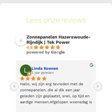
Lees onze reviews
Zonnepanelen Hazerswoude-
Rijndijk | Tek Power
4.8
powered by
G
o
o
g
l
e
Paul Huijgen
2 jaar geleden
Half juni zijn door Tek Power 
Goed
zonnepanelen geplaatst en het hele 
mont
 en 
proces is vlotjes, duidelijk en goed 
g is 
verlopen. Duidelijke offerte, Rico 
kwam nog langs om de situatie ter 