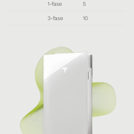
1-fase
5
10
3-fase
10
20