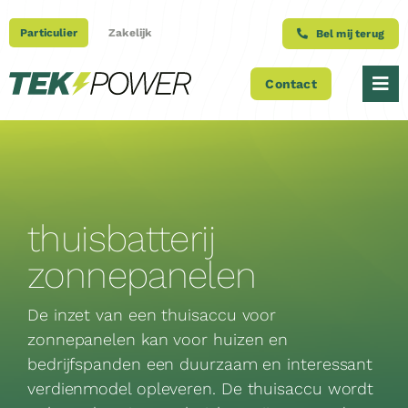
Ga
naar
Particulier
Zakelijk
Bel mij terug
inhoud
Contact
Tog
Nav
Over ons
Producten
thuisbatterij
Projecten
zonnepanelen
Blog
De inzet van een thuisaccu voor
zonnepanelen kan voor huizen en
bedrijfspanden een duurzaam en interessant
Onderhoudscontracten
verdienmodel opleveren. De thuisaccu wordt