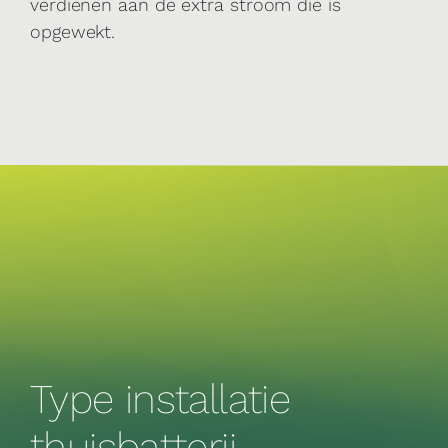
verdienen aan de extra stroom die is
opgewekt.
Type installatie
thuisbatterij