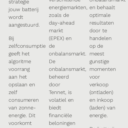
strategie
energiemarkten,
en behaalt
jouw batterij
zoals de
optimale
wordt
day-ahead
resultaten
aangestuurd.
markt
door te
Bij
(EPEX) en
handelen
zelfconsumptie
de
op de
geeft het
onbalansmarkt.
meest
algoritme
De
gunstige
voorrang
onbalansmarkt,
momenten
aan het
beheerd
voor
opslaan en
door
verkoop
zelf
Tennet, is
(ontladen)
consumeren
volatiel en
en inkoop
van zonne-
biedt
(laden) van
energie. Dit
financiële
energie.
voorkomt
beloningen