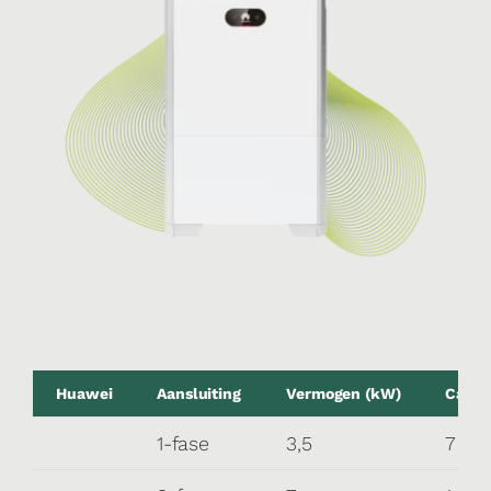
Huawei
Aansluiting
Vermogen (kW)
Capac
1-fase
3,5
7