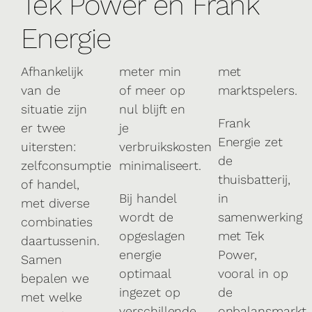
Tek Power en Frank
Energie
Afhankelijk
meter min
met
van de
of meer op
marktspelers.
situatie zijn
nul blijft en
Frank
er twee
je
Energie zet
uitersten:
verbruikskosten
de
zelfconsumptie
minimaliseert.
thuisbatterij,
of handel,
Bij handel
in
met diverse
wordt de
samenwerking
combinaties
opgeslagen
met Tek
daartussenin.
energie
Power,
Samen
optimaal
vooral in op
bepalen we
ingezet op
de
met welke
verschillende
onbalansmarkt