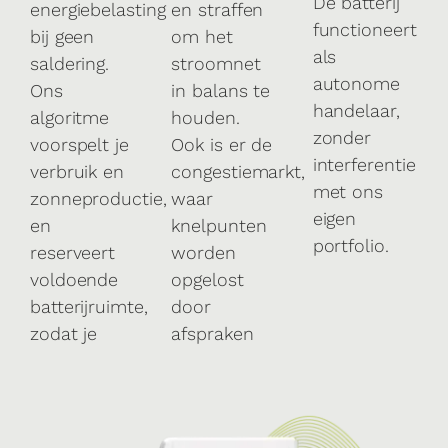
De batterij
energiebelasting
en straffen
functioneert
bij geen
om het
als
saldering.
stroomnet
autonome
Ons
in balans te
handelaar,
algoritme
houden.
zonder
voorspelt je
Ook is er de
interferentie
verbruik en
congestiemarkt,
met ons
zonneproductie,
waar
eigen
en
knelpunten
portfolio.
reserveert
worden
voldoende
opgelost
batterijruimte,
door
zodat je
afspraken