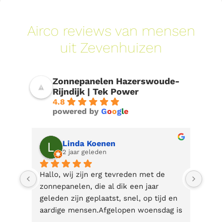
Airco reviews van mensen
uit Zevenhuizen
Zonnepanelen Hazerswoude-
Rijndijk | Tek Power
4.8
powered by
G
o
o
g
l
e
Paul Huijgen
2 jaar geleden
Half juni zijn door Tek Power 
Goed
zonnepanelen geplaatst en het hele 
mont
 en 
proces is vlotjes, duidelijk en goed 
g is 
verlopen. Duidelijke offerte, Rico 