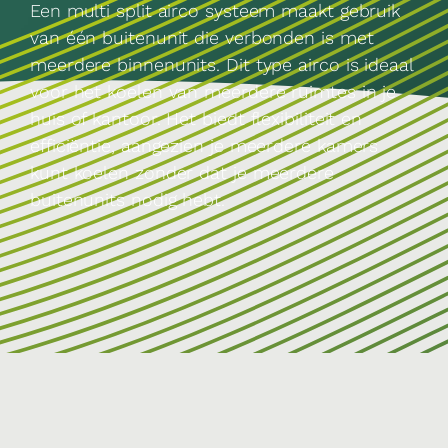
Een multi split airco systeem maakt gebruik
van één buitenunit die verbonden is met
meerdere binnenunits. Dit type airco is ideaal
voor het koelen van meerdere ruimtes in je
huis of kantoor. Het biedt flexibiliteit en
efficiëntie, aangezien je meerdere kamers
kunt koelen zonder dat je meerdere
buitenunits nodig hebt.