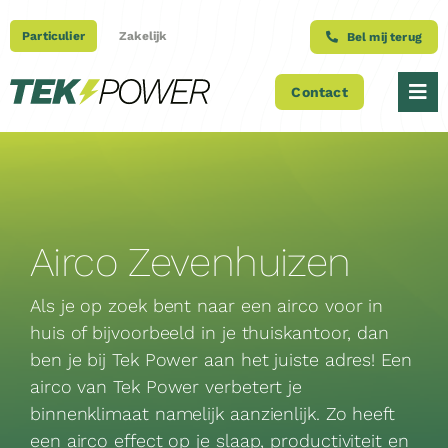
Ga
naar
Particulier
Zakelijk
Bel mij terug
inhoud
Contact
Tog
Nav
Over ons
Producten
Airco Zevenhuizen
Projecten
Als je op zoek bent naar een airco voor in
huis of bijvoorbeeld in je thuiskantoor, dan
Blog
ben je bij Tek Power aan het juiste adres! Een
airco van Tek Power verbetert je
Onderhoudscontracten
binnenklimaat namelijk aanzienlijk. Zo heeft
een airco effect op je slaap, productiviteit en