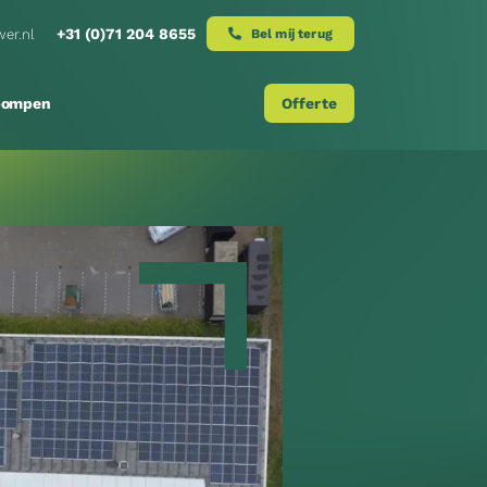
+31 (0)71 204 8655
er.nl
Bel mij terug
pompen
Offerte