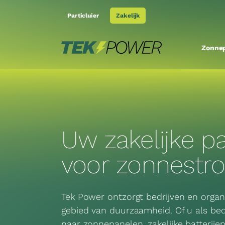
Ga
Particluier
Zakelijk
naar
inhoud
Zonne
Uw zakelijke p
voor
zonnestr
Tek Power ontzorgt bedrijven en organi
gebied van duurzaamheid. Of u als bed
naar zonnepanelen, zakelijke batterijen