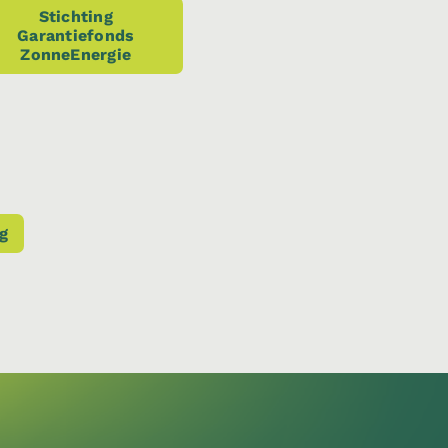
Stichting
Garantiefonds
ZonneEnergie
g