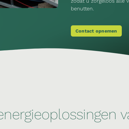
zodat u zorgeloos alle 
benutten.
Contact opnemen
 energieoplossingen 