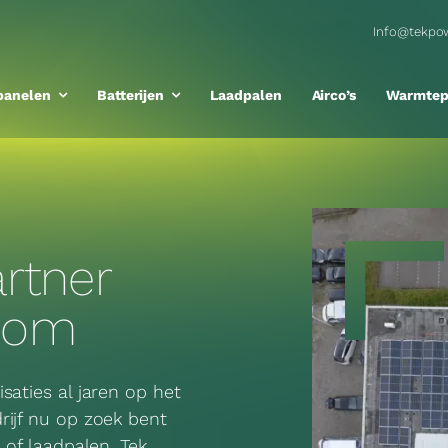
Info@tekpow
panelen
Batterijen
Laadpalen
Airco’s
Warmte
artner
oom
saties al jaren op het
rijf nu op zoek bent
 of laadpalen, Tek