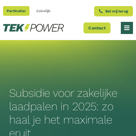
Ga
naar
Particulier
Zakelijk
Bel mij terug
inhoud
Contact
Tog
Nav
Over ons
Producten
Projecten
Subsidie voor zakelijke
laadpalen in 2025: zo
Blog
haal je het maximale
Onderhoudscontracten
eruit