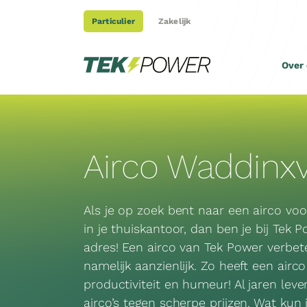
Ga
Particulier
Zakelijk
naar
inhoud
Over
Airco Waddinx
Als je op zoek bent naar een airco voor
in je thuiskantoor, dan ben je bij Tek 
adres! Een airco van Tek Power verbet
namelijk aanzienlijk. Zo heeft een airco
productiviteit en humeur! Al jaren lev
airco’s tegen scherpe prijzen. Wat ku