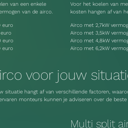
elen van een enkele
Voor het koelen van me
ermogen van de airco.
kosten hangen af van h
0 euro
Airco met 2,7kW vermog
 euro
Airco met 3,5kW vermog
0 euro
Airco met 4,8kW vermog
0 euro
Airco met 6,2kW vermog
airco voor jouw situat
uw situatie hangt af van verschillende factoren, waaro
ervaren monteurs kunnen je adviseren over de beste
Multi split a