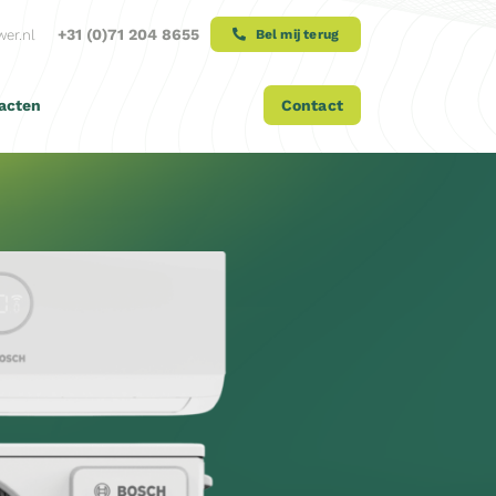
+31 (0)71 204 8655
er.nl
Bel mij terug
acten
Contact