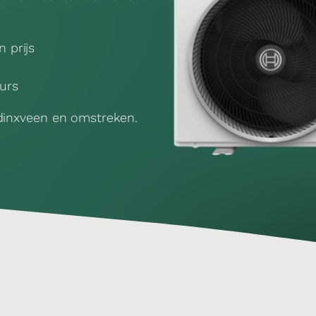
n prijs
urs
ddinxveen en omstreken.