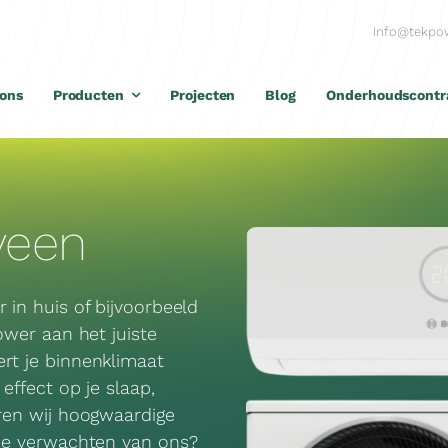
Info@tekpow
 ons
Producten
Projecten
Blog
Onderhoudscontr
veen
 in huis of bijvoorbeeld
Power aan het juiste
ert je binnenklimaat
 effect op je slaap,
eren wij hoogwaardige
n je verwachten van ons?