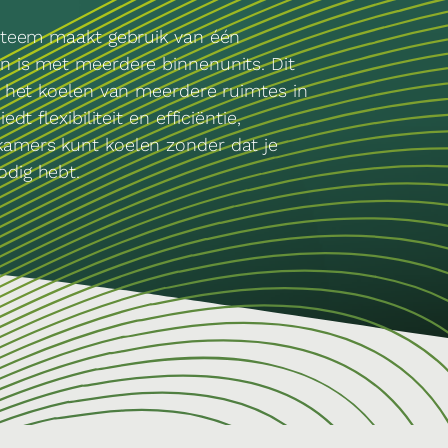
ysteem maakt gebruik van één
n is met meerdere binnenunits. Dit
or het koelen van meerdere ruimtes in
edt flexibiliteit en efficiëntie,
kamers kunt koelen zonder dat je
odig hebt.