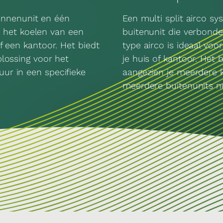
binnenunit en één
Een multi split airco s
or het koelen van een
buitenunit die verbonde
f een kantoor. Het biedt
type airco is ideaal vo
lossing voor het
je huis of kantoor. Het bi
r in een specifieke
aangezien je meerdere 
meerdere buitenunits n