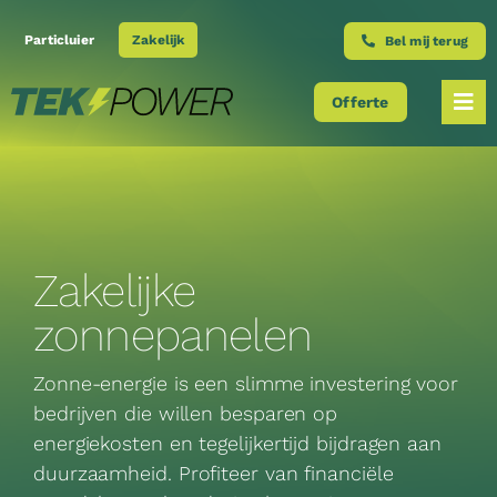
Ga
naar
Particluier
Zakelijk
Bel mij terug
inhoud
Offerte
Tog
Nav
Zonnepanelen
Batterijen
Zakelijke
Laadpalen
zonnepanelen
Airco’s
Zonne-energie is een slimme investering voor
bedrijven die willen besparen op
energiekosten en tegelijkertijd bijdragen aan
Warmtepompen
duurzaamheid. Profiteer van financiële